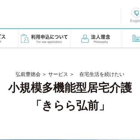
Engli
けたい
たい
弘前豊徳会
＞
サービス
＞
在宅生活を続けたい
小規模多機能型居宅介護
「きらら弘前」