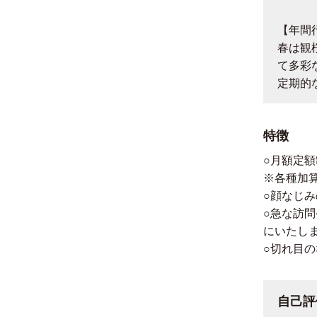
【年間
春は観
て多彩
定期的
特徴
○月額定
※各種加
○顔なじ
○急な訪
にいたし
○切れ目の
自己評