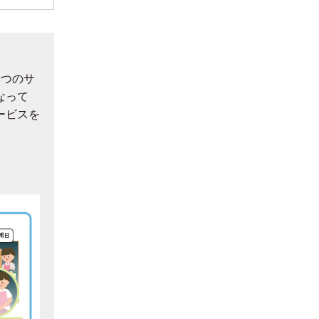
3つのサ
なって
ービスを