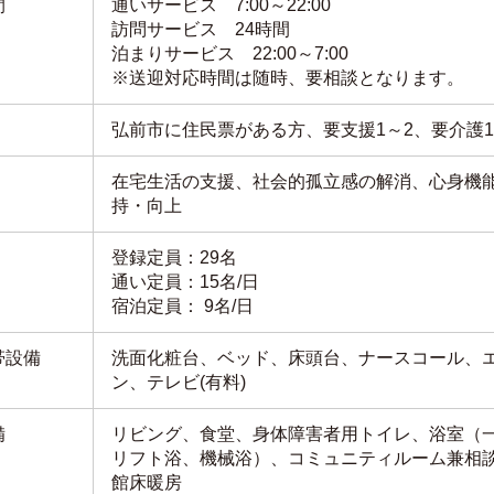
間
通いサービス 7:00～22:00
訪問サービス 24時間
泊まりサービス 22:00～7:00
※送迎対応時間は随時、要相談となります。
弘前市に住民票がある方、要支援1～2、要介護1
在宅生活の支援、社会的孤立感の解消、心身機
持・向上
登録定員：29名
通い定員：15名/日
宿泊定員： 9名/日
帯設備
洗面化粧台、ベッド、床頭台、ナースコール、
ン、テレビ(有料)
備
リビング、食堂、身体障害者用トイレ、浴室（
リフト浴、機械浴）、コミュニティルーム兼相
館床暖房