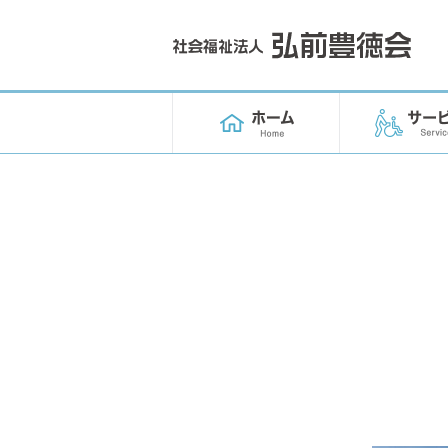
在宅生活を続
施設で暮らし
介護の相談
クリニック
障害者支援
その他