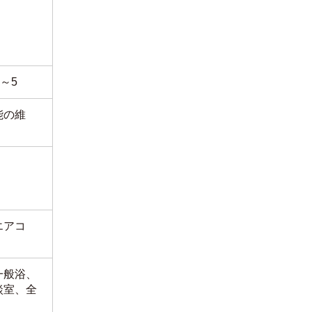
～5
能の維
エアコ
一般浴、
談室、全