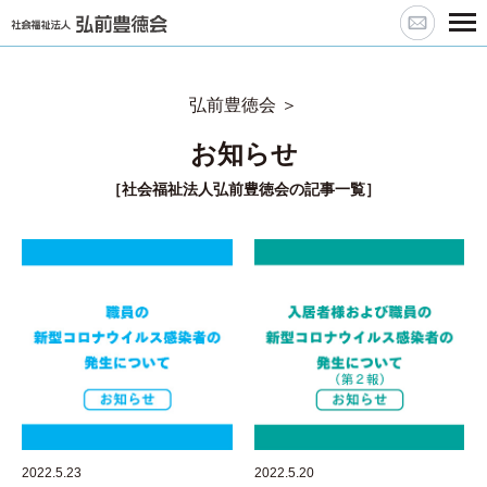
弘前豊徳会
＞
お知らせ
［社会福祉法人弘前豊徳会
の記事一覧
］
2022.5.23
2022.5.20