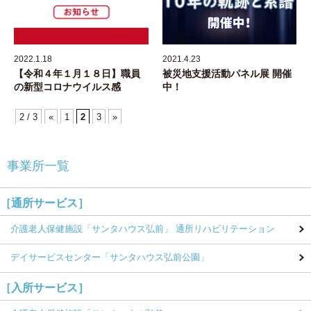
2022.1.18
2021.4.23
【令和４年１月１８日】職員
被災地支援活動パネル展 開催
の新型コロナウイルス感
中！
2 / 3
«
1
2
3
»
事業所一覧
［通所サービス］
介護老人保健施設
「サンタハウス弘前」
通所リハビリテーション
デイサービスセンター
「サンタハウス弘前公園」
［入所サービス］